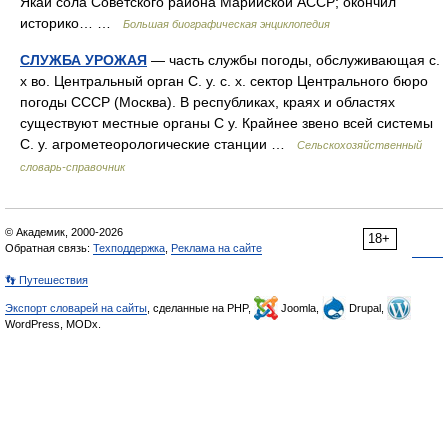
Якай сола Советского района Марийской АССР; окончил
историко… …
Большая биографическая энциклопедия
СЛУЖБА УРОЖАЯ
— часть службы погоды, обслуживающая с.
х во. Центральный орган С. у. с. х. сектор Центрального бюро
погоды СССР (Москва). В республиках, краях и областях
существуют местные органы С у. Крайнее звено всей системы
С. у. агрометеорологические станции …
Сельскохозяйственный
словарь-справочник
© Академик, 2000-2026
18+
Обратная связь:
Техподдержка
,
Реклама на сайте
👣 Путешествия
Экспорт словарей на сайты
, сделанные на PHP,
Joomla,
Drupal,
WordPress, MODx.