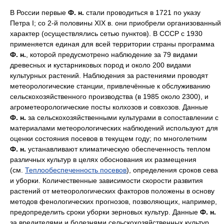
В России первые
Ф. н.
стали проводиться в 1721 по указу
Петра I; со 2-й половины XIX в. они приобрели организованный
характер (осуществлялись сетью пунктов). В СССР с 1930
применяется единая для всей территории страны программа
Ф. н.
, которой предусмотрено наблюдение за 79 видами
древесных и кустарниковых пород и около 200 видами
культурных растений. Наблюдения за растениями проводят
метеорологические станции, привлечённые к обслуживанию
сельскохозяйственного производства (в 1985 около 2300), и
агрометеорологические посты колхозов и совхозов. Данные
Ф. н.
за сельскохозяйственными культурами в сопоставлении с
материалами метеорологических наблюдений используют для
оценки состояния посевов в текущем году; по многолетним
Ф. н.
устанавливают климатическую обеспеченность теплом
различных культур в целях обоснования их размещения
(см.
Теплообеспеченность посевов
), определения сроков сева
и уборки. Количественные зависимости скорости развития
растений от метеорологических факторов положены в основу
методов фенологических прогнозов, позволяющих, например,
предопределить сроки уборки зерновых культур. Данные
Ф. н.
за вредителями и болезнями сельскохозяйственных культур