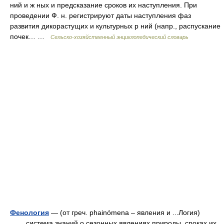
ний и ж ных и предсказание сроков их наступления. При
проведении Ф. н. регистрируют даты наступления фаз
развития дикорастущих и культурных р ний (напр., распускание
почек… …
Сельско-хозяйственный энциклопедический словарь
Фенология
— (от греч. phainómena – явления и ...Логия)
система знаний о сезонных явлениях природы, сроках их